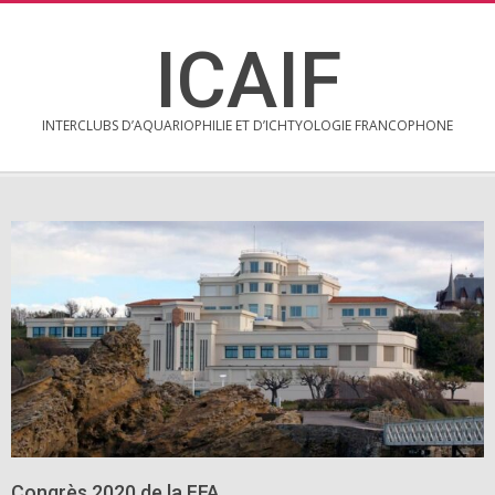
Skip
to
ICAIF
content
INTERCLUBS D’AQUARIOPHILIE ET D’ICHTYOLOGIE FRANCOPHONE
Secondary
Navigation
Menu
Congrès 2020 de la FFA