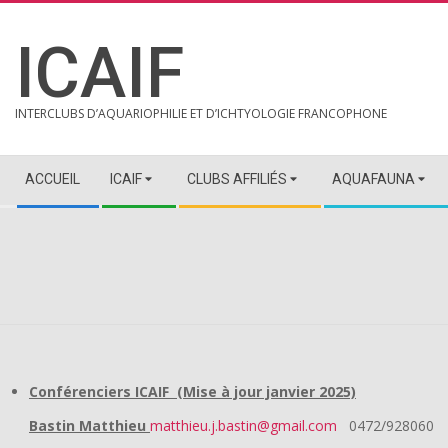
Skip
to
ICAIF
content
INTERCLUBS D’AQUARIOPHILIE ET D’ICHTYOLOGIE FRANCOPHONE
Secondary
ACCUEIL
ICAIF
CLUBS AFFILIÉS
AQUAFAUNA
Navigation
Menu
Conférenciers ICAIF (Mise à jour janvier 2025)
Bastin Matthieu
matthieu.j.bastin@gmail.com
0472/928060