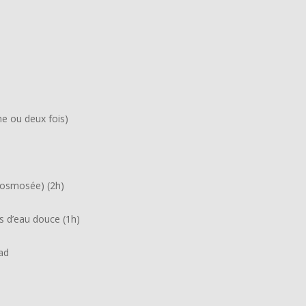
e ou deux fois)
u osmosée) (2h)
s d’eau douce (1h)
ad