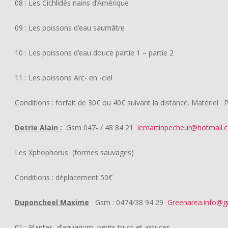
08 : Les Cichlidés nains d’Amérique
09 : Les poissons d’eau saumâtre
10 : Les poissons d’eau douce partie 1 – partie 2
11 : Les poissons Arc- en -ciel
Conditions : forfait de 30€ ou 40€ suivant la distance. Matériel 
Detrie Alain :
Gsm 047- / 48 84 21
lemartinpecheur@hotmail.
Les Xphophorus (formes sauvages)
Conditions : déplacement 50€
Duponcheel Maxime
Gsm : 0474/38 94 29
Greenarea.info@g
01 : Plantes d’aquarium, petits trucs et astuces