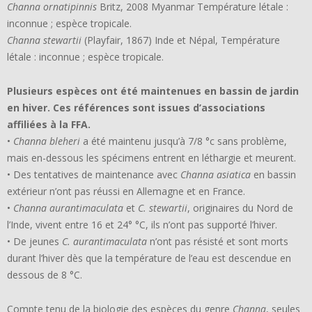
Channa ornatipinnis
Britz, 2008 Myanmar Température létale :
inconnue ; espèce tropicale.
Channa stewartii
(Playfair, 1867) Inde et Népal, Température
létale : inconnue ; espèce tropicale.
Plusieurs espèces ont été maintenues en bassin de jardin
en hiver. Ces références sont issues d’associations
affiliées à la FFA.
•
Channa bleheri
a été maintenu jusqu’à 7/8 °c sans problème,
mais en-dessous les spécimens entrent en léthargie et meurent.
• Des tentatives de maintenance avec
Channa asiatica
en bassin
extérieur n’ont pas réussi en Allemagne et en France.
•
Channa aurantimaculata
et
C. stewartii
, originaires du Nord de
l’Inde, vivent entre 16 et 24° °C, ils n’ont pas supporté l’hiver.
• De jeunes
C. aurantimaculata
n’ont pas résisté et sont morts
durant l’hiver dès que la température de l’eau est descendue en
dessous de 8 °C.
Compte tenu de la biologie des espèces du genre
Channa
, seules