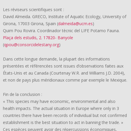
Les réviseurs scientifiques sont :
David Almeida. GRECO, Institute of Aquatic Ecology, University of
Girona, 17003 Girona, Spain (
dalmeida@ucm.es
)
Quim Pou Rovira. Coordinador tècnic del LIFE Potamo Fauna.
Plaça dels estudis, 2. 17820- Banyole
(
qpou@consorcidelestany.org
)
Dans cette longue demande, la plupart des informations
présentées et référencées sont issues d’observations faites aux
États-Unis et au Canada (Courtenay W.R. and Williams J.D. 2004),
et non de pays plus méridionaux comme par exemple le Mexique.
Fin de la conclusion :
« This species may have economic, environmental and also
health impacts. The actual situation in Europe where only in 3
countries there have been records of individual but not confirmed
establishment is the best situation to act in banning the trade. »
Ces espèces peuvent avoir des répercussions économiques,