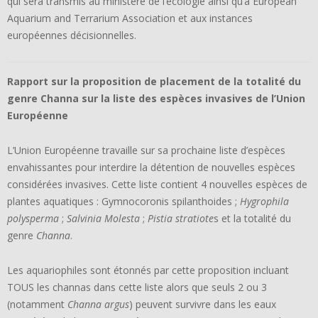
qui sera transmis au ministère de l’écologie ainsi qu’à European
Aquarium and Terrarium Association et aux instances
européennes décisionnelles.
Rapport sur la proposition de placement de la totalité du
genre Channa sur la liste des espèces invasives de l’Union
Européenne
L’Union Européenne travaille sur sa prochaine liste d’espèces
envahissantes pour interdire la détention de nouvelles espèces
considérées invasives. Cette liste contient 4 nouvelles espèces de
plantes aquatiques : Gymnocoronis spilanthoides ;
Hygrophila
polysperma
;
Salvinia Molesta
;
Pistia stratiote
s et la totalité du
genre
Channa
.
Les aquariophiles sont étonnés par cette proposition incluant
TOUS les channas dans cette liste alors que seuls 2 ou 3
(notamment
Channa argus
) peuvent survivre dans les eaux