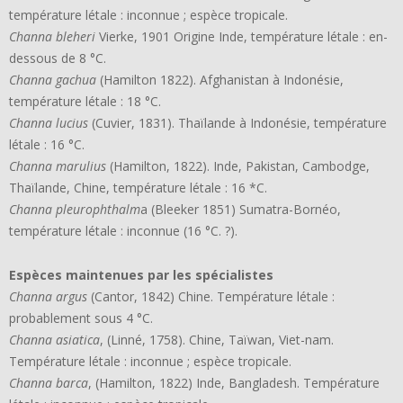
température létale : inconnue ; espèce tropicale.
Channa bleheri
Vierke, 1901 Origine Inde, température létale : en-
dessous de 8 °C.
Channa gachua
(Hamilton 1822). Afghanistan à Indonésie,
température létale : 18 °C.
Channa lucius
(Cuvier, 1831). Thaïlande à Indonésie, température
létale : 16 °C.
Channa marulius
(Hamilton, 1822). Inde, Pakistan, Cambodge,
Thaïlande, Chine, température létale : 16 *C.
Channa pleurophthalm
a (Bleeker 1851) Sumatra-Bornéo,
température létale : inconnue (16 °C. ?).
Espèces maintenues par les spécialistes
Channa argus
(Cantor, 1842) Chine. Température létale :
probablement sous 4 °C.
Channa asiatica
, (Linné, 1758). Chine, Taïwan, Viet-nam.
Température létale : inconnue ; espèce tropicale.
Channa barca
, (Hamilton, 1822) Inde, Bangladesh. Température