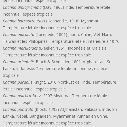
létale : inconnue ; espèce tropicale.
Channa diplogramma
(Day, 1865) Inde. Température létale :
inconnue ; espèce tropicale.
Channa harcourtbutleri
(Hannandle, 1918) Myanmar.
Température létale : inconnue ; espèce tropicale.
Channa maculata
(Lacepède, 1801) Japon, Chine, Viêt-Nam,
Taiwan et les Philippines. Température létale : inférieure à 10 °C.
Channa maruloides
(Bleeker, 1851) Indonésie et Malaisie.
Température létale : inconnue ; espèce tropicale
Channa orientalis
Bloch & Schneider, 1801. Afghanistan, Sri
Lanka, Indonésie. Température létale : inconnue ; espèce
tropicale.
Channa pardalis
Knight, 2016 Nord-Est de l’Inde. Température
létale : inconnue ; espèce tropicale.
Channa pulchra
Britz, 2007 Myanmar Température létale :
inconnue ; espèce tropicale.
Channa punctata
(Bloch, 1793) Afghanistan, Pakistan, Inde, Sri
Lanka, Népal, Bangladesh, Myanmar et Yunnan en Chine.
Température létale : inconnue ; espèce tropicale.