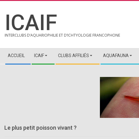
Skip
to
ICAIF
content
INTERCLUBS D’AQUARIOPHILIE ET D’ICHTYOLOGIE FRANCOPHONE
Secondary
ACCUEIL
ICAIF
CLUBS AFFILIÉS
AQUAFAUNA
Navigation
Menu
Le plus petit poisson vivant ?