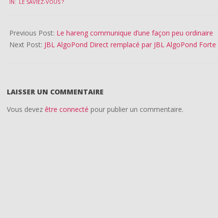
IN:
LE SAVIEZ-VOUS ?
02-
17
Previous Post:
Le hareng communique d’une façon peu ordinaire
Next Post:
JBL AlgoPond Direct remplacé par JBL AlgoPond Forte
LAISSER UN COMMENTAIRE
Vous devez
être connecté
pour publier un commentaire.