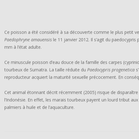
Ce poisson a été considéré à sa découverte comme le plus petit ver
Paedophryne amauensis
le
11 janvier 2012
. Il s’agit du paedocypris
mm à l’état adulte.
Ce minuscule poisson d’
eau douce
de la famille des
carpes
(cyprini
tourbeux de Sumatra. La taille réduite du
Paedocypris progenetica
s’
reproducteur acquiert la maturité sexuelle précocement. En conséqu
Cet animal étonnant
décrit récemment
(2005) risque de disparaîtr
l’Indonésie. En effet, les marais tourbeux payent un lourd tribut a
palmiers à huile et de l’
aquaculture
.
2019-