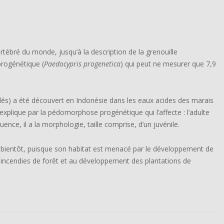
tébré du monde, jusqu’à la description de la grenouille
 progénétique (
Paedocypris progenetica
) qui peut ne mesurer que 7,9
dés) a été découvert en Indonésie dans les eaux
acides
des marais
explique par la
pédomorphose
progénétique qui l’affecte : l’adulte
ence, il a la
morphologie
, taille comprise, d’un juvénile.
e bientôt, puisque son habitat est menacé par le développement de
ux incendies de forêt et au développement des plantations de