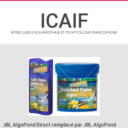
Skip
to
ICAIF
content
INTERCLUBS D’AQUARIOPHILIE ET D’ICHTYOLOGIE FRANCOPHONE
Secondary
Navigation
Menu
JBL AlgoPond Direct remplacé par JBL AlgoPond