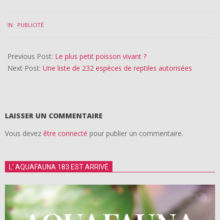
2019-
IN:
PUBLICITÉ
02-
17
Previous Post:
Le plus petit poisson vivant ?
Next Post:
Une liste de 232 espèces de reptiles autorisées
LAISSER UN COMMENTAIRE
Vous devez
être connecté
pour publier un commentaire.
L’ AQUAFAUNA 183 EST ARRIVÉ