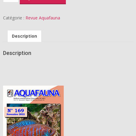
de
Revue
Aquafauna
Catégorie :
Revue Aquafauna
version
digitale
Description
Description