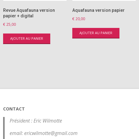
Revue Aquafauna version
Aquafauna version papier
papier + digital
€
20,00
€
25,00
AJOUTER AU PANIER
AJOUTER AU PANIER
CONTACT
Président : Eric Wilmotte
email: ericwilmotte@gmail.com