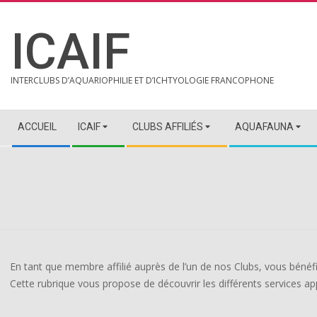
Skip
to
ICAIF
content
INTERCLUBS D’AQUARIOPHILIE ET D’ICHTYOLOGIE FRANCOPHONE
Secondary
ACCUEIL
ICAIF
CLUBS AFFILIÉS
AQUAFAUNA
Navigation
Menu
En tant que membre affilié auprès de l’un de nos Clubs, vous bénéf
Cette rubrique vous propose de découvrir les différents services app