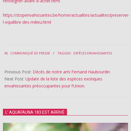
renseigner-avant-d-achet.html
https://stopenvahissantes.be/home/actualites/actualites/preserver-
l-equilibre-des-milieu.html
2024-
IN:
COMMUNIQUÉ DE PRESSE
TAGGED:
ESPÈCES ENVAHISSANTES
06-
03
Previous Post:
Décès de notre ami Fernand Haubourdin
Next Post:
Update de la liste des espèces exotiques
envahissantes préoccupantes pour l’Union.
L’ AQUAFAUNA 183 EST ARRIVÉ