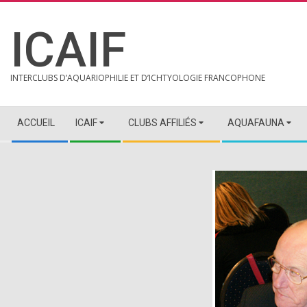
Skip
to
ICAIF
content
INTERCLUBS D’AQUARIOPHILIE ET D’ICHTYOLOGIE FRANCOPHONE
Secondary
ACCUEIL
ICAIF
CLUBS AFFILIÉS
AQUAFAUNA
Navigation
Menu