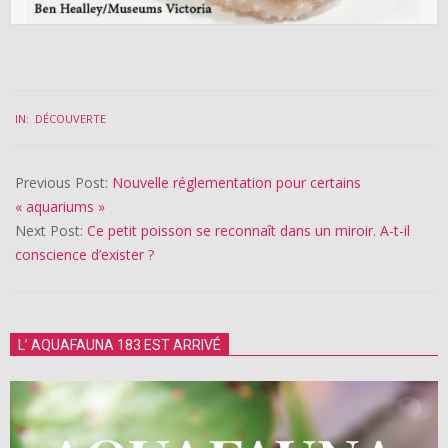
2023-
IN:
DÉCOUVERTE
01-
27
Previous Post:
Nouvelle réglementation pour certains
« aquariums »
Next Post:
Ce petit poisson se reconnaît dans un miroir. A-t-il
conscience d’exister ?
L’ AQUAFAUNA 183 EST ARRIVÉ