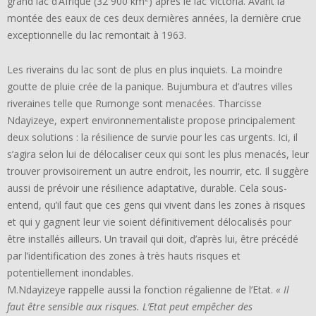
grand lac d’Afrique (32 900 km
) après le lac Victoria. Avant la
montée des eaux de ces deux dernières années, la dernière crue
exceptionnelle du lac remontait à 1963.
Les riverains du lac sont de plus en plus inquiets. La moindre
goutte de pluie crée de la panique. Bujumbura et d’autres villes
riveraines telle que Rumonge sont menacées. Tharcisse
Ndayizeye, expert environnementaliste propose principalement
deux solutions : la résilience de survie pour les cas urgents. Ici, il
s’agira selon lui de délocaliser ceux qui sont les plus menacés, leur
trouver provisoirement un autre endroit, les nourrir, etc. Il suggère
aussi de prévoir une résilience adaptative, durable. Cela sous-
entend, qu’il faut que ces gens qui vivent dans les zones à risques
et qui y gagnent leur vie soient définitivement délocalisés pour
être installés ailleurs. Un travail qui doit, d’après lui, être précédé
par l’identification des zones à très hauts risques et
potentiellement inondables.
M.Ndayizeye rappelle aussi la fonction régalienne de l’Etat.
« Il
faut être sensible aux risques. L’Etat peut empêcher des