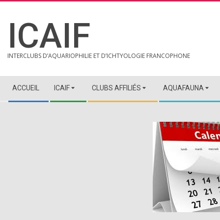
Skip
to
ICAIF
content
INTERCLUBS D’AQUARIOPHILIE ET D’ICHTYOLOGIE FRANCOPHONE
Secondary
ACCUEIL
ICAIF
CLUBS AFFILIÉS
AQUAFAUNA
Navigation
Menu